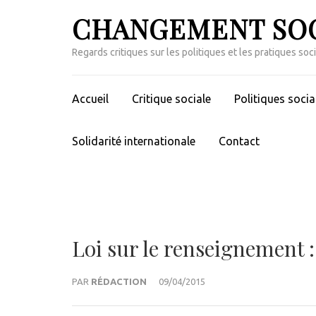
Aller
CHANGEMENT SO
au
contenu
Regards critiques sur les politiques et les pratiques soc
(Pressez
Entrée)
Accueil
Critique sociale
Politiques socia
Solidarité internationale
Contact
Loi sur le renseignement : 
PAR
RÉDACTION
09/04/2015