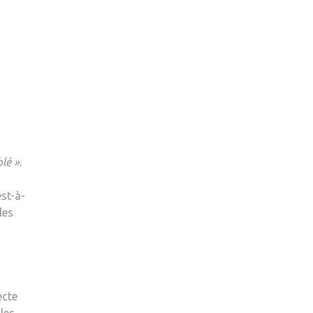
lé »
.
est-à-
les
a
ecte