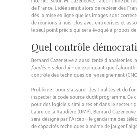
Internet. Selon M. Cazeneuve, l’algorithme perm
de France. L’idée serait alors de repérer des Fra
dès la mise en ligne que les images sont correct
de réunions à huis-clos avec entreprises et ass
le seul point précis qui sera évoqué à propos de 
Quel contrôle démocrati
Bernard Cazeneuve a aussi tenté d’apaiser les 
fondés »
, selon lui – en expliquant que l’algor
contrôle des techniques de renseignement (CNCTR
Problème : pour s’assurer des finalités et du f
inspecter le code source dudit programme. Ce cod
pour des logiciels similaires et dans le secteur p
Laure de la Raudière (UMP), Bernard Cazeneuve s
sera désigné par l’Arcep – le gendarme des tél
de capacités techniques à même de jauger l’algo