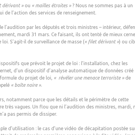
t dérivant »
ou
« mailles étroites »
? Nous ne sommes pas à un
ui de l’action des services de renseignement.
 l’audition par les députés et trois ministres – intérieur, défe
gnement, mardi 31 mars. Ce faisant, ils ont tenté de mieux cerne
 loi. S’agit-il de surveillance de masse (
« filet dérivant »
) ou ci
sitifs que prévoit le projet de loi : l’installation, chez les
nternet, d’un dispositif d’analyse automatique de données créé
 formule du projet de loi,
« révéler une menace terroriste »
de
ppelé
« boîte noire »
.
iers, notamment parce que les détails et le périmètre de cette
 très vagues. Un flou que ni l’audition des ministres, mardi, n
n’a pas permis de dissiper.
ple d’utilisation : le cas d’une vidéo de décapitation postée su