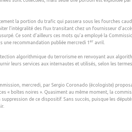
es sont collectées, mais seule une portion est exploitée par 
ctement la portion du trafic qui passera sous les fourches cau
aiter l’intégralité des flux transitant chez un fournisseur d’accè
 usurpé. Ce sont d’ailleurs ces mots qu’a employé la Commissi
er
ans une recommandation publiée mercredi 1
avril.
étection algorithmique du terrorisme en renvoyant aux algori
nir leurs services aux internautes et utilisés, selon les terme
ission, mercredi, par Sergio Coronado (écologiste) proposa
ce ces « boîtes noires ». Quasiment au même moment, la commi
a suppression de ce dispositif. Sans succès, puisque les député
r.