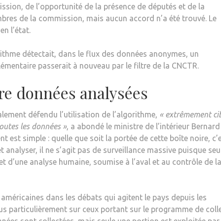
sion, de l’opportunité de la présence de députés et de la
mbres de la commission, mais aucun accord n’a été trouvé. Le
en l’état.
rithme détectait, dans le flux des données anonymes, un
mentaire passerait à nouveau par le filtre de la CNCTR.
re données analysées
alement défendu l’utilisation de l’algorithme,
« extrêmement cib
toutes les données »
, a abondé le ministre de l’intérieur Bernard
est simple : quelle que soit la portée de cette boîte noire, c’
et analyser, il ne s’agit pas de surveillance massive puisque seu
et d’une analyse humaine, soumise à l’aval et au contrôle de l
s américaines dans les débats qui agitent le pays depuis les
us particulièrement sur ceux portant sur le programme de coll