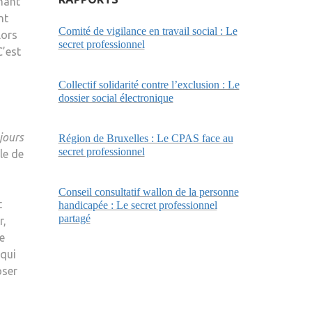
anant
nt
Comité de vigilance en travail social : Le
lors
secret professionnel
C’est
Collectif solidarité contre l’exclusion : Le
dossier social électronique
jours
Région de Bruxelles : Le CPAS face au
secret professionnel
le de
Conseil consultatif wallon de la personne
t
handicapée : Le secret professionnel
partagé
r,
ée
 qui
oser