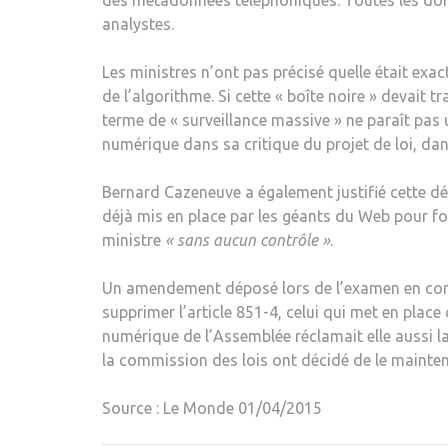
des métadonnées téléphoniques. Toutes les donné
analystes.
Les ministres n’ont pas précisé quelle était exa
de l’algorithme. Si cette « boîte noire » devait tr
terme de « surveillance massive » ne paraît pas
numérique dans sa critique du projet de loi, d
Bernard Cazeneuve a également justifié cette d
déjà mis en place par les géants du Web pour four
ministre
« sans aucun contrôle »
.
Un amendement déposé lors de l’examen en comm
supprimer l’article 851-4, celui qui met en pla
numérique de l’Assemblée réclamait elle aussi l
la commission des lois ont décidé de le mainteni
Source : Le Monde 01/04/2015