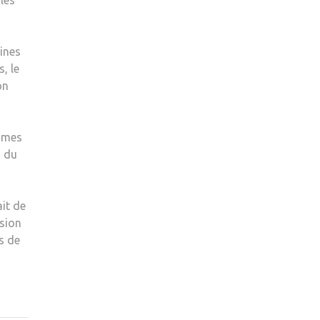
les
dines
s, le
on
thmes
s du
it de
ssion
s de