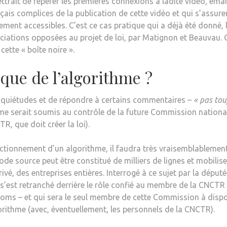
ettrait de repérer les premières connexions à ladite vidéo, ém
nçais complices de la publication de cette vidéo et qui s’assure
ement accessibles. C’est ce cas pratique qui a déjà été donné, 
ociations opposées au projet de loi, par Matignon et Beauvau. 
cette « boîte noire ».
que de l’algorithme ?
inquiétudes et de répondre à certains commentaires –
« pas tou
ithme serait soumis au contrôle de la future Commission nationa
, que doit créer la loi).
onctionnement d’un algorithme, il faudra très vraisemblablemen
e source peut être constitué de milliers de lignes et mobilise
rivé, des entreprises entières. Interrogé à ce sujet par la déput
’est retranché derrière le rôle confié au membre de la CNCTR
écoms – et qui sera le seul membre de cette Commission à disp
rithme (avec, éventuellement, les personnels de la CNCTR).