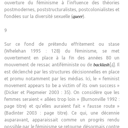
ouverture du féminisme à l’influence des théories
postmodernes, poststructuralistes, postcolonialistes et
fondées sur la diversité sexuelle (
).
queer
9
Sur ce fond de prétendu effritement ou stase
(Whelehan 1995 : 128) du féminisme, se met
ouvertement en place à la fin des années 80 un
mouvement de ressac antiféministe ou de
[
]. Il
backlash
4
est déclenché par les structures décisionnelles en place
et promu notamment par les médias. Ici, le « feminist
movement appears to be a victim of its own success »
(Dicker et Piepmeier 2003 : 35). On considère que les
femmes seraient « allées trop loin » (Burnonville 1992 :
page titre) et qu’elles auraient fait « fausse route »
(Badinter 2003 : page titre). Ce qui, une décennie
auparavant, apparaissait comme un progrès rendu
possible par le féminisme se retourne désormais contre