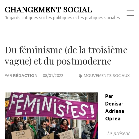
Aller
CHANGEMENT SOCIAL
au
Regards critiques sur les politiques et les pratiques sociales
contenu
(Pressez
Entrée)
Du féminisme (de la troisième
vague) et du postmoderne
PAR
RÉDACTION
08/01/2022
MOUVEMENTS SOCIAUX
Par
Denisa-
Adriana
Oprea
Le présent