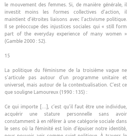
le mouvement des femmes. Si, de manière générale, il
investit moins les formes collectives d’action, il
maintient d’étroites liaisons avec l’activisme politique.
Il se préoccupe des injustices sociales qui « still form
part of the everyday experience of many women »
(Gamble 2000 : 52).
15
La politique du féminisme de la troisième vague ne
s’articule pas autour d’un programme unitaire et
universel, mais autour de la contextualisation. C’est ce
que souligne Lamoureux (1990 : 135) :
Ce qui importe […], c’est qu’il faut être une individue,
acquérir une stature personnelle sans avoir
constamment à en référer à une catégorie sociale dans
le sens où la féminité est loin d’épuiser notre identité,
pour pouvoir agir comme sujet politique. À travers le