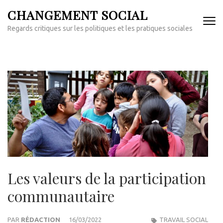
Aller
CHANGEMENT SOCIAL
au
Regards critiques sur les politiques et les pratiques sociales
contenu
(Pressez
Entrée)
Les valeurs de la participation
communautaire
PAR
RÉDACTION
16/03/2022
TRAVAIL SOCIAL